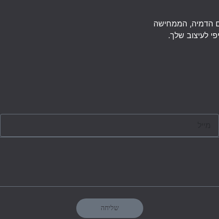
רוצה לקבל מוקאפ בחינם? חינם?? ודאי שאני רוצה. אבל מה 
בר על קובץ פוטושופ שמכיל בתוכו גרפיקה כשאחד או יותר מהאובייק
שליחה